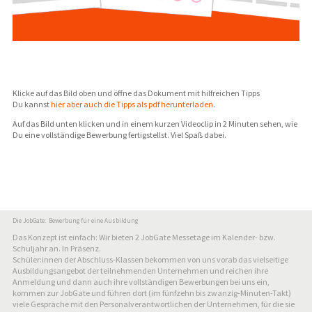
Klicke auf das Bild oben und öffne das Dokument mit hilfreichen Tipps
Du kannst
hier aber auch die Tipps als pdf herunterladen
.
Auf das Bild unten klicken und in einem kurzen Videoclip in 2 Minuten sehen, wie
Du eine vollständige Bewerbung fertigstellst. Viel Spaß dabei.
Die JobGate: Bewerbung für eine Ausbildung
Das Konzept ist einfach: Wir bieten 2 JobGate Messetage im Kalender- bzw.
Schuljahr an. In Präsenz.
Schüler:innen der Abschluss-Klassen bekommen von uns vorab das vielseitige
Ausbildungsangebot der teilnehmenden Unternehmen und reichen ihre
Anmeldung und dann auch ihre vollständigen Bewerbungen bei uns ein,
kommen zur JobGate und führen dort (im fünfzehn bis zwanzig-Minuten-Takt)
viele Gespräche mit den Personalverantwortlichen der Unternehmen, für die sie