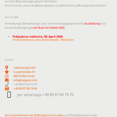
uns ihre Bewerbungen geschickt haben.
Die Chancen, einen Ausbildungsplatz zu bekommen sollten genutzt werden!
Termine 2026
Vorstellungs-/Bewerbungs- und Orientierungsgespräche für
Ausbildung
und
Duale Studiengänge
mit Start im Herbst 2026
Frühjahres-JobGate, 30. April 2026
im Künstlerhaus am Lenbachplatz, München
Kontakt
JobGate gGmbH
Luisenstraße 25
80333 München
info@jobgate.info
+49 89 97 89 79 70
+49 89 97 89 79 94
per whatsapp +49 89 97 89 79 70
ein Unternehmen der Stiftung Kick ins Leben
und Projektpartner in der