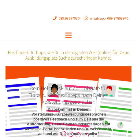
089.97897970
whatsapp: 089.97897970
Hier findest Du Tipps, wie Du in der digitalen Welt (online) für Deine
Ausbildungsplatz-Suche zurecht finden kannst.
Dein Help-Desk auf der JobGate für
Tipps zu den next steps nach Deinen
...dann komm einfach zu unserem Help-
Vorstellungsgesprächen
Desk auf der JobGate!
Du bekommst in Deinen
Vorstellungs-/Kurzbewerbungsgesprächen
dort helfen wir Dir gerne bei der Online-
positives Feedback und zum Beispiel die
Bewerbung!
Aufforderung, Deine Bewerbungsunterlagen auf
ihr Online-Portal hochzuladen und Du weisst nicht,
was und wie Du das machen sollst?